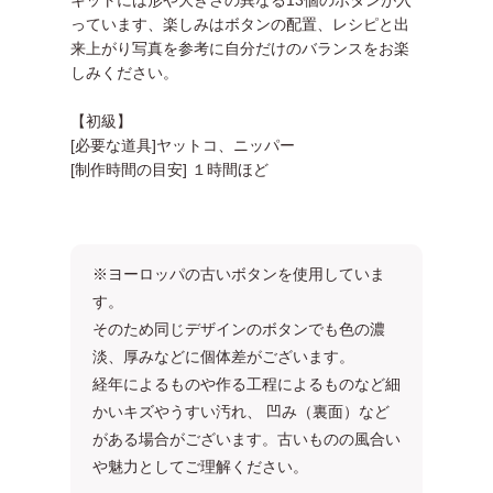
キットには形や大きさの異なる13個のボタンが入
っています、楽しみはボタンの配置、レシピと出
来上がり写真を参考に自分だけのバランスをお楽
しみください。
【初級】
[必要な道具]ヤットコ、ニッパー
[制作時間の目安] １時間ほど
※ヨーロッパの古いボタンを使用していま
す。
そのため同じデザインのボタンでも色の濃
淡、厚みなどに個体差がございます。
経年によるものや作る工程によるものなど細
かいキズやうすい汚れ、 凹み（裏面）など
がある場合がございます。古いものの風合い
や魅力としてご理解ください。