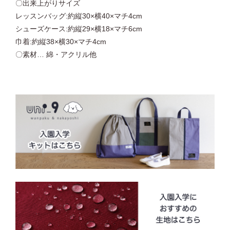
〇出来上がりサイズ
レッスンバッグ:約縦30×横40×マチ4cm
シューズケース:約縦29×横18×マチ6cm
巾着:約縦38×横30×マチ4cm
〇素材… 綿・アクリル他