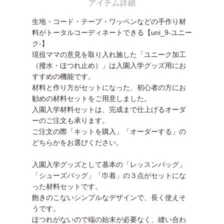
アイテム詳細
生地・コード・テープ・ワッペンなどの手作り材
料がトータルコーディネートできる【uni_9-ユニー
ク-】
現役ママの意見を取り入れ施した「ユニーク加工
（撥水・ほつれ止め）」は入園入学グッズ用にお
すすめの機能です。
材料と作り方がセットになった、初心者の方にお
勧めの材料セットをご用意しました。
入園入学材料セットは、完成まで仕上げるオーダ
ーのご注文も承ります。
ご注文の際「キットを購入」「オーダーする」の
どちらかをお選びください。
入園入学グッズとして基本の「レッスンバッグ」
「シューズバッグ」「巾着」の３点がセットにな
った材料セットです。
飽きのこないシンプルなデザインで、長く使えそ
うです。
ほつれがないので端の始末が必要なく、縫い合わ