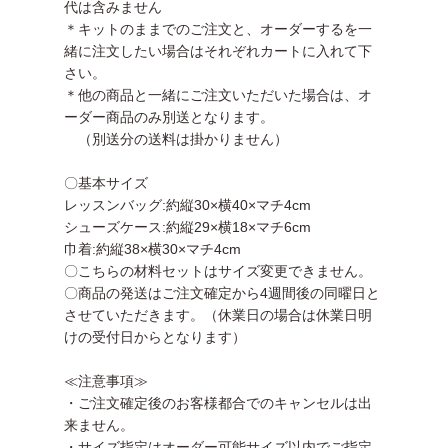
代は含みません
＊キットのままでのご注文と、オーダーするを一
緒に注文したい場合はそれぞれカートに入れて下
さい。
＊他の商品と一緒にご注文いただいた場合は、オ
ーダー商品のみ別送となります。
（別送分の送料は掛かりません）
〇基本サイズ
レッスンバッグ:約縦30×横40×マチ4cm
シューズケース:約縦29×横18×マチ6cm
巾着:約縦38×横30×マチ4cm
〇こちらの材料セットはサイズ変更できません。
〇商品の発送はご注文確定から4週間後の同曜日と
させていただきます。（休業日の場合は休業日明
けの受付日からとなります）
≪注意事項≫
・ご注文確定後のお客様都合でのキャンセルは出
来ません。
・サイズ指定はオーダー可能サイズ以内でご指定