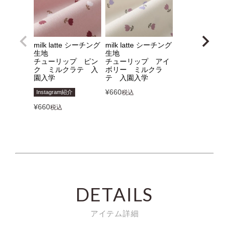
milk latte シーチング
milk latte シーチング
生地
生地
チューリップ ピン
チューリップ アイ
ク ミルクラテ 入
ボリー ミルクラ
園入学
テ 入園入学
¥
660
Instagram紹介
税込
¥
660
税込
DETAILS
アイテム詳細