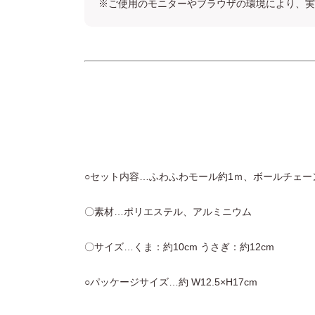
※ご使用のモニターやブラウザの環境により、実
○セット内容…ふわふわモール約1ｍ、ボールチェー
〇素材…ポリエステル、アルミニウム
〇サイズ…くま：約10cm うさぎ：約12cm
○パッケージサイズ…約 W12.5×H17cm