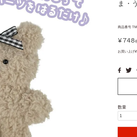
ま・
商品番号
TM
¥
748
お買い上げ¥