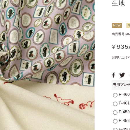
生地
NEW
商品番号
MN
¥
935
お買い上げ¥
専用プレ
F-4
F-4
F-4
F-4
F-4