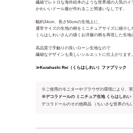
繊細でレトロな海外絵本のような世界感の人気のイ
かわいいドール服が作れること間違いなしです。
幅約34cm、長さ50cmの生地上に、
通常サイズの生地の柄をミニチュアサイズに縮小し
くらはしれいさんの描くお洋服の柄を再現した生地
高品質で手触りの良いローン生地なので
繊細なデザインも美しいシルエットに仕上がります
≫Kurahashi Rei（くらはしれい）ファブリック
※ご使用のモニターやブラウザの環境により、実
※デコラドールの ミニチュア生地 くらはしれ
デコラドールのその他商品 （ちいさな世界のち