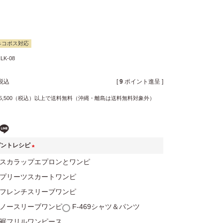
ネコポス対応
LK-08
税込
[
9
ポイント進呈 ]
5,500（税込）以上で送料無料（沖縄・離島は送料無料対象外）
ゼントレシピ
(
60スカラップエプロンとワンピ
必
61プリーツスカートワンピ
須
59フレンチスリーブワンピ
)
58ノースリーブワンピ
F-469シャツ＆パンツ
90裾フリルワンピース