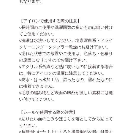
もなります。
【アイロンで使用する際の注意】
○長時間のご使用や洗濯回数の多いものは縫い付け
てご使用ください。
○洗濯は水洗いしてください。塩素漂白系・ドライ
クリーニング・タンブラー乾燥はお避け下さい。
○濡れた状態での放置やご使用は、色落ち・色移り
の原因になりますのでお避け下さい。
○アクリル系合繊など熱に弱いものに接着する場合
は、特にアイロンの温度に注意してください。
○防水・はっ水加工品、湿ったもの、濡れたものに
は接着できません。
○毛糸の編み物など表面の凹凸が激しい素材には縫
い付けてください。
【シールで使用する際の注意】
○貼りたい面のごみやほこりを落としてから貼って
ください。
○長時間つけたままにすると接着剤が衣服に付着す