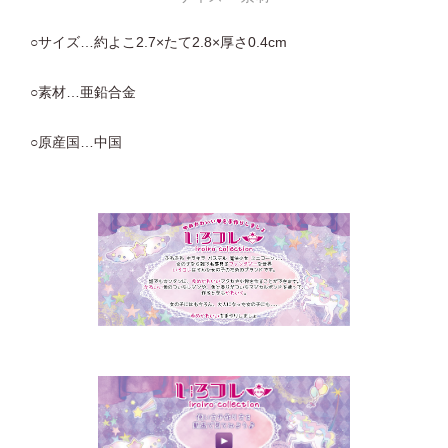
○サイズ…約よこ2.7×たて2.8×厚さ0.4cm
○素材…亜鉛合金
○原産国…中国