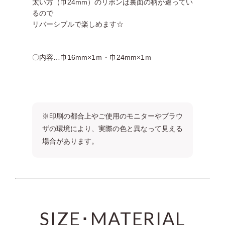
太い方（巾24mm）のリボンは裏面の柄が違ってい
るので
リバーシブルで楽しめます☆
〇内容…巾16mm×1ｍ・巾24mm×1ｍ
※印刷の都合上やご使用のモニターやブラウ
ザの環境により、実際の色と異なって見える
場合があります。
SIZE･MATERIAL