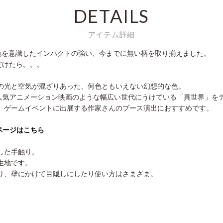
DETAILS
アイテム詳細
ンド色を意識したインパクトの強い、今までに無い柄を取り揃えました。
だけたら。。。
の光と空気が混ざりあった、何色ともいえない幻想的な色。
ルド）」は人気アニメーション映画のような幅広い世代にうけている「異世界」
、ゲームイベントに出展する作家さんのブース演出におすすめです。
集ページはこちら
した手触り。
生地です。
り、壁にかけて目隠しにしたり使い方はさまざま。