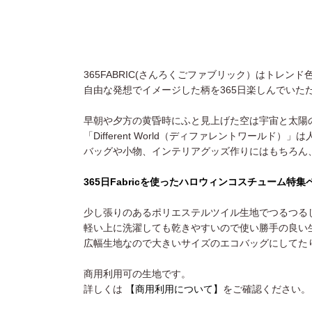
365FABRIC(さんろくごファブリック）はトレ
自由な発想でイメージした柄を365日楽しんでいた
早朝や夕方の黄昏時にふと見上げた空は宇宙と太陽
「Different World（ディファレントワー
バッグや小物、インテリアグッズ作りにはもちろん
365日Fabricを使ったハロウィンコスチューム特
少し張りのあるポリエステルツイル生地でつるつる
軽い上に洗濯しても乾きやすいので使い勝手の良い
広幅生地なので大きいサイズのエコバッグにしてた
商用利用可の生地です。
詳しくは
【商用利用について】
をご確認ください。