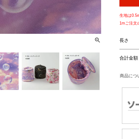
生地は
0.5
1mご注
長さ
合計金額
商品につ