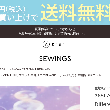
夏季休業についてのお知らせ
令和8年熊本地震の影響による荷物のお届けについて
t World しゃぼんだま生地幅140cm 広幅
65FABRIC ポリエステル生地Different World しゃぼんだま生地幅140cm 広幅
生地幅14
365
Diff