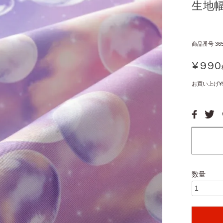
生地幅
商品番号
36
¥
990
お買い上げ¥