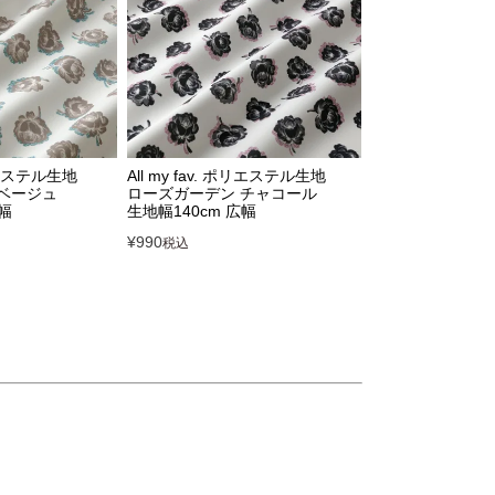
ポリエステル生地
All my fav. ポリエステル生地
ベージュ
ローズガーデン チャコール
広幅
生地幅140cm 広幅
¥
990
税込