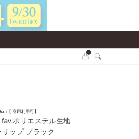
0
0cm【 商用利用可】
my fav.ポリエステル生地
ーリップ ブラック