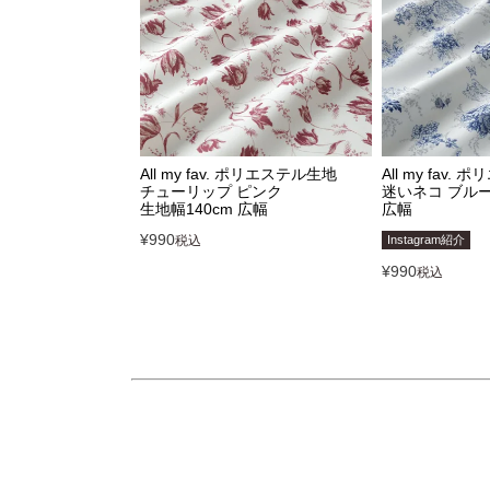
All my fav. ポリエステル生地
All my fav.
チューリップ ピンク
迷いネコ ブルー
生地幅140cm 広幅
広幅
¥
990
税込
Instagram紹介
¥
990
税込