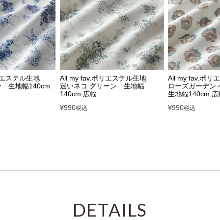
 ポリエステル生地
All my fav.ポリエステル生地
All my fav.
 生地幅140cm
迷いネコ グリーン 生地幅
ローズガーデン 
140cm 広幅
生地幅140cm 
¥
990
¥
990
税込
税込
DETAILS