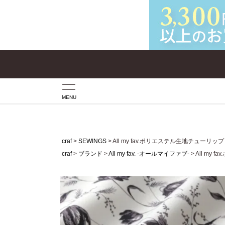
MENU
craf
SEWINGS
All my fav.ポリエステル生地チューリッ
craf
ブランド
All my fav. -オールマイファブ-
All my