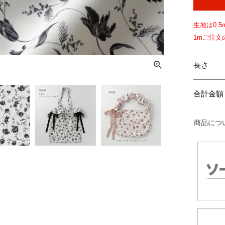
生地は
0.5
1mご注
長さ
合計金額
商品につ