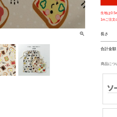
生地は
0.5
1mご注
長さ
合計金額
商品につ