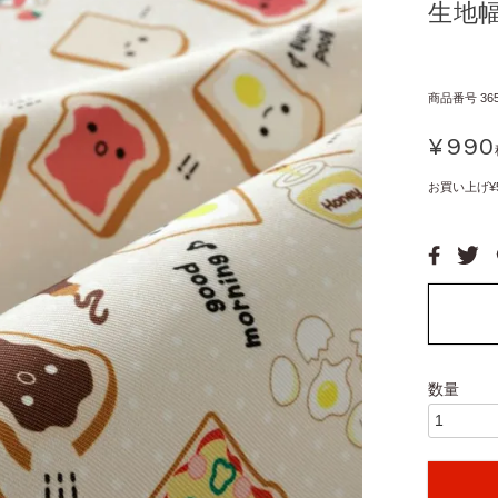
生地幅
商品番号
36
¥
990
お買い上げ¥