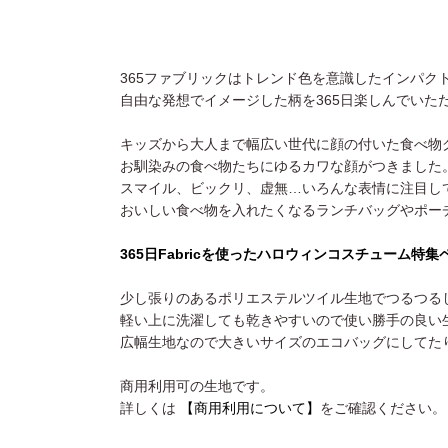
365ファブリックはトレンド色を意識したインパク
自由な発想でイメージした柄を365日楽しんでいた
キッズから大人まで幅広い世代に顔の付いた食べ物
お馴染みの食べ物たちにゆるカワな顔がつきました
スマイル、ビックリ、虚無…いろんな表情に注目し
おいしい食べ物を入れたくなるランチバッグやポー
365日Fabricを使ったハロウィンコスチューム特
少し張りのあるポリエステルツイル生地でつるつる
軽い上に洗濯しても乾きやすいので使い勝手の良い
広幅生地なので大きいサイズのエコバッグにしてた
商用利用可の生地です。
詳しくは
【商用利用について】
をご確認ください。