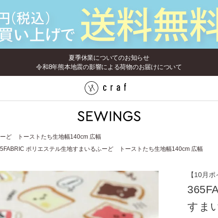
夏季休業についてのお知らせ
令和8年熊本地震の影響による荷物のお届けについて
ふーど トーストたち生地幅140cm 広幅
65FABRIC ポリエステル生地すまいるふーど トーストたち生地幅140cm 広幅
【10月ポ
365
すま