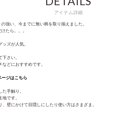
DETAILS
アイテム詳細
トの強い、今までに無い柄を取り揃えました。
だけたら。。。
グッズが人気。
。
て下さい。
チなどにおすすめです。
集ページはこちら
した手触り。
生地です。
り、壁にかけて目隠しにしたり使い方はさまざま。