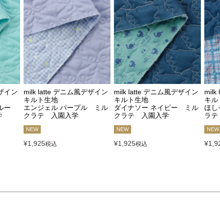
デザイン
milk latte デニム風デザイン
milk latte デニム風デザイン
mil
キルト生地
キルト生地
キル
ブルー
エンジェル パープル ミル
ダイナソー ネイビー ミル
ほし
学
クラテ 入園入学
クラテ 入園入学
ラテ
NEW
NEW
NEW
¥
1,925
¥
1,925
¥
1,9
税込
税込