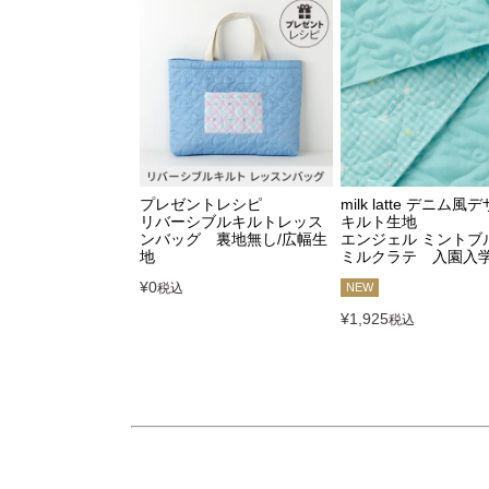
プレゼントレシピ
milk latte デニム風
リバーシブルキルトレッス
キルト生地
ンバッグ 裏地無し/広幅生
エンジェル ミント
地
ミルクラテ 入園入
¥
0
税込
NEW
¥
1,925
税込