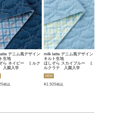
k latte デニム風デザイン
milk latte デニム風デザイン
ト生地
キルト生地
ぞら ネイビー ミルク
ほしぞら スカイブルー ミ
 入園入学
ルクラテ 入園入学
NEW
25
¥
1,925
税込
税込