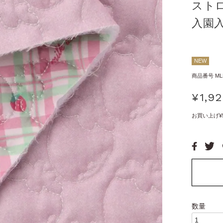
スト
入園
NEW
商品番号
ML
¥
1,9
お買い上げ¥