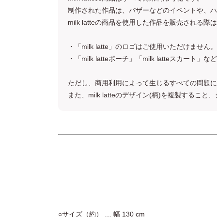
制作された作品は、バザーなどのイベントや、ハ
milk latteの商品を使用した作品を販売さ
・「milk latte」のロゴはご使用いただけません。
・「milk latteポーチ」「milk latte
ただし、商用利用によって生じるすべての問題に
また、milk latteのデザイン(柄)を複製
○サイズ（約） … 幅 130 cm