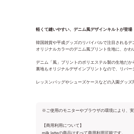
軽くて縫いやすい、デニム風デザインキルトが登場
韓国雑貨や平成グッズのリバイバルで注目されるデ
オリジナルカラーのデニム風プリント生地に、かわ
デニム「風」ブリントのポリエステル製の生地だか
裏地もオリジナルデザインプリントなので、リバー
レッスンバッグやシューズケースなどの入園グッズ
※ご使用のモニターやブラウザの環境により、実
【商用利用について】
milk latteの商品はすべて商用利用可能です。