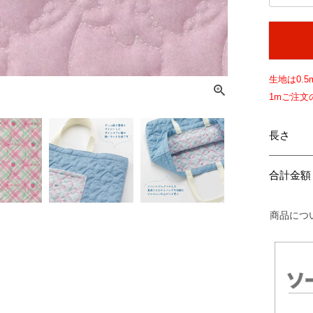
生地は
0.5
1mご注
長さ
合計金額
商品につ