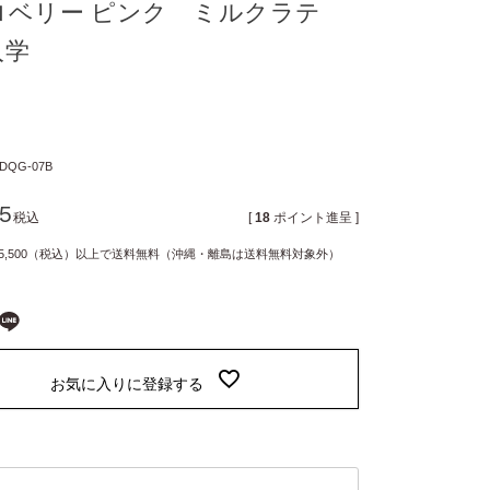
ロベリー ピンク ミルクラテ
入学
DQG-07B
25
税込
[
18
ポイント進呈 ]
5,500（税込）以上で送料無料（沖縄・離島は送料無料対象外）
お気に入りに登録する