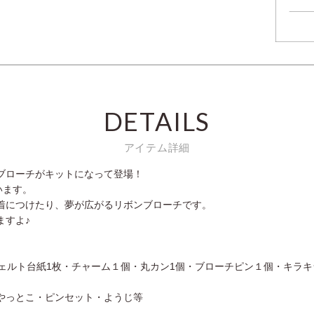
DETAILS
アイテム詳細
ブローチがキットになって登場！
います。
着につけたり、夢が広がるリボンブローチです。
ますよ♪
ェルト台紙1枚・チャーム１個・丸カン1個・ブローチピン１個・キラ
やっとこ・ピンセット・ようじ等