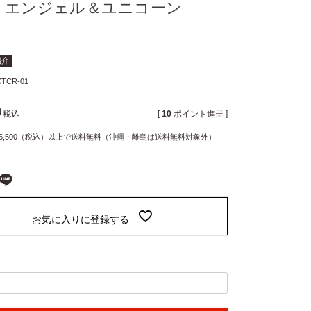
トエンジェル＆ユニコーン
m紹介
KTCR-01
0
税込
[
10
ポイント進呈 ]
5,500（税込）以上で送料無料（沖縄・離島は送料無料対象外）
お気に入りに登録する